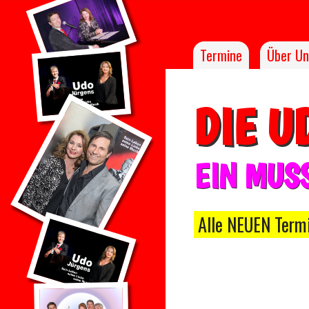
T
ermine
Über Un
DIE U
EIN MUS
Alle NEUEN Termi