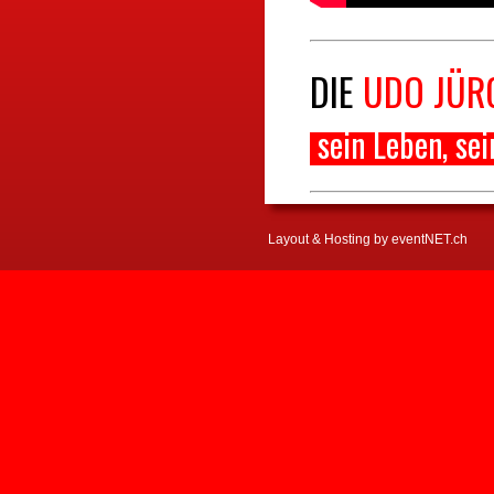
DIE
UDO JÜR
sein
Leben,
sei
Die größten Hits
Layout & Hosting by eventNET.ch
Musiklegende!
Gesungen und am
Erzählt von Scha
EIN MUSS FÜR 